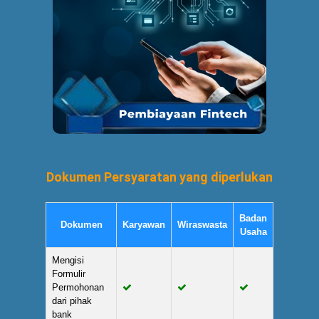
Dokumen Persyaratan yang diperlukan
Badan
Dokumen
Karyawan
Wiraswasta
Usaha
Mengisi
Formulir
Permohonan
dari pihak
bank